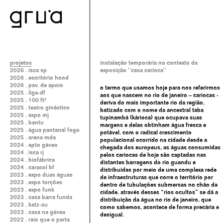
projetos
instalação temporária no contexto da
2026 . isca sp
exposição ''casa carioca''
2026 . escritório hood
2026 . pav. de apoio
o termo que usamos hoje para nos referirmos
2025 . liga-df
aos que nascem no rio de janeiro – cariocas -
2025 . 100 ft²
deriva do mais importante rio da região,
2025 . teatro ginástico
batizado com o nome da ancestral taba
2025 . expo mj
tupinambá (kárioca) que ocupava suas
2025 . bantu
margens e delas obtinham água fresca e
2025 . água pantanal fogo
potável. com o radical crescimento
2025 . arena mda
populacional ocorrido na cidade desde a
2024 . apto gávea
chegada dos europeus, as águas consumidas
2024 . isca rj
pelos cariocas de hoje são captadas nas
2024 . biofábrica
distantes barragens do rio guandu e
2024 . caracol bf
distribuídas por meio de uma complexa rede
2023 . expo duas águas
de infraestruturas que corre o território por
2023 . expo torções
dentro de tubulações submersas no chão da
2023 . expo funk
cidade. através desses “rios ocultos” se dá a
2023 . casa barra funda
distribuição da água no rio de janeiro, que
2023 . katz-su
como sabemos, acontece de forma precária e
2023 . casa na gávea
desigual.
2022 . raio que o parta