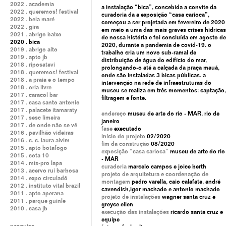
2022 . academia
a instalação “bica”, concebida a convite da
2022 . queremos! festival
curadoria da a exposição “casa carioca”,
2022 . bela maré
começou a ser projetada em fevereiro de 2020
2022 . gira
em meio a uma das mais graves crises hídricas
2021 . abrigo baixo
de nossa história e foi concluída em agosto de
2020 . bica
2020, durante a pandemia de covid-19. o
2019 . abrigo alto
trabalho cria um novo sub-ramal de
2019 . apto jb
distribuição de água do edifício do mar,
2018 . riposatevi
prolongando-o até a calçada da praça mauá,
2018 . queremos! festival
onde são instaladas 3 bicas públicas. a
2018 . a praia e o tempo
intervenção na rede de infraestruturas do
2018 . orla livre
museu se realiza em três momentos: captação,
2017 . caracol bar
filtragem e fonte.
2017 . casa santo antonio
2017 . palacete itamaraty
endereço
museu de arte do rio - MAR, rio de
2017 . sesc limeira
janeiro
2017 . de onde não se vê
fase
executado
2016 . pavilhão videiras
início do projeto
02/2020
2016 . c. c. laura alvim
fim da construção
08/2020
2015 . apto botafogo
exposição “casa carioca”
museu de arte do rio
2015 . cota 10
- MAR
2014 . mis-pro lapa
curadoria
marcelo campos e joice berth
2013 . acervo rui barbosa
projeto de arquitetura e coordenação de
2014 . expo circuladô
montagem
pedro varella, caio calafate, andré
2012 . instituto vital brazil
cavendish,igor machado e antonio machado
2011 . apto aperana
projeto de instalações
wagner santa cruz e
2011 . parque guinle
greyce ellen
2010 . casa jb
execução das instalações
ricardo santa cruz e
equipe