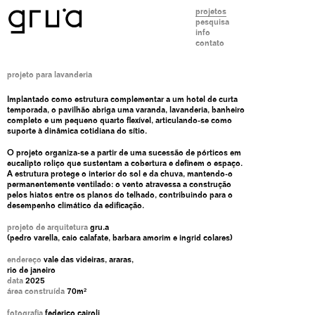
projetos
pesquisa
info
contato
projeto para lavanderia
Implantado como estrutura complementar a um hotel de curta
temporada, o pavilhão abriga uma varanda, lavanderia, banheiro
completo e um pequeno quarto flexível, articulando-se como
suporte à dinâmica cotidiana do sítio.
O projeto organiza-se a partir de uma sucessão de pórticos em
eucalipto roliço que sustentam a cobertura e definem o espaço.
A estrutura protege o interior do sol e da chuva, mantendo-o
permanentemente ventilado: o vento atravessa a construção
pelos hiatos entre os planos do telhado, contribuindo para o
desempenho climático da edificação.
projeto de arquitetura
gru.a
(pedro varella, caio calafate, barbara amorim e ingrid colares)
endereço
vale das videiras, araras,
rio de janeiro
data
2025
área construída
70m²
fotografia
federico cairoli